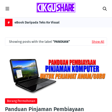
eBook Daripada Teks Ke Visual
Kol
H
O
Showing posts with the label
PANDUAN
Show All
T
P
O
S
T
S
Borang Permohonan
Panduan Pinjaman Pembiayaan