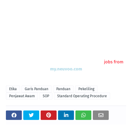
jobs from
my.neuvoo.com
Etika
Garis Panduan
Panduan
Pekeliling
Penjawat Awam
SOP
Standard Operating Procedure