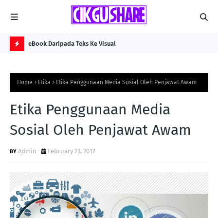
eBook Daripada Teks Ke Visual
Kol
H
O
Home
Etika
Etika Penggunaan Media Sosial Oleh Penjawat Awam
T
P
Etika Penggunaan Media
O
Sosial Oleh Penjawat Awam
S
T
Admin
February 23, 2017
S