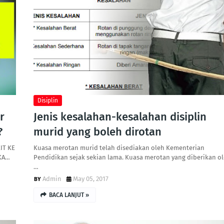
Disiplin
r
Jenis kesalahan-kesalahan disiplin
?
murid yang boleh dirotan
IT KE
Kuasa merotan murid telah disediakan oleh Kementerian
AKA…
Pendidikan sejak sekian lama. Kuasa merotan yang diberikan o
…
Admin
May 05, 2017
BACA LANJUT »