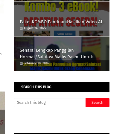
Pakej KOMBO Panduan Hasilkan Video AI
August 24, 2025
Senarai Lengkap Panggilan
n
Hormat/Salutasi Majlis Rasmi Untuk
Orang Kenamaan
February 10, 2016
SEARCH THIS BLOG