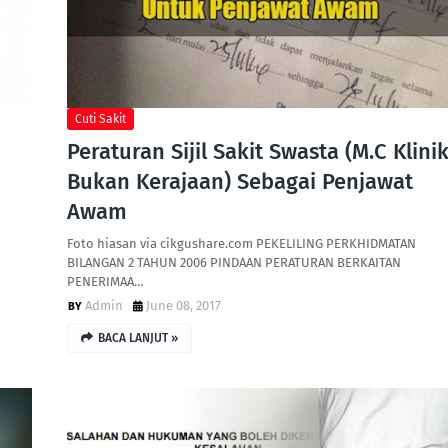
Cuti Sakit
Peraturan Sijil Sakit Swasta (M.C Klini
Bukan Kerajaan) Sebagai Penjawat
Awam
Foto hiasan via cikgushare.com PEKELILING PERKHIDMATAN
BILANGAN 2 TAHUN 2006 PINDAAN PERATURAN BERKAITAN
PENERIMAA…
Admin
June 08, 2017
BACA LANJUT »