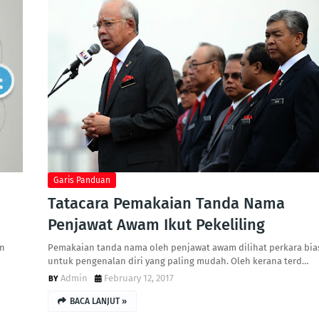
Garis Panduan
Tatacara Pemakaian Tanda Nama
Penjawat Awam Ikut Pekeliling
an
Pemakaian tanda nama oleh penjawat awam dilihat perkara bia
untuk pengenalan diri yang paling mudah. Oleh kerana terd…
Admin
February 12, 2017
BACA LANJUT »