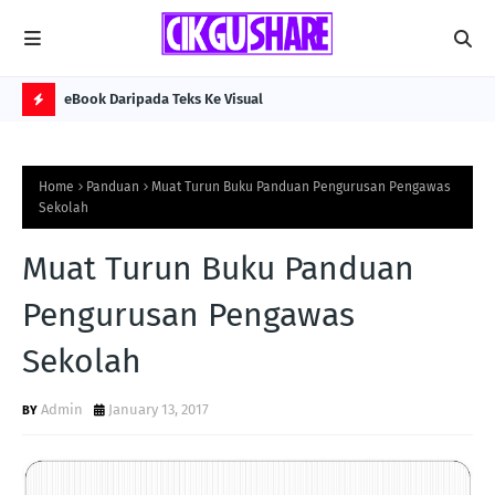
eBook Daripada Teks Ke Visual
Kol
H
O
Home
Panduan
Muat Turun Buku Panduan Pengurusan Pengawas
T
Sekolah
P
Muat Turun Buku Panduan
O
S
Pengurusan Pengawas
T
Sekolah
S
Admin
January 13, 2017