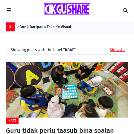
eBook Daripada Teks Ke Visual
Kol
H
O
Showing posts with the label
KBAT
Show All
T
P
O
S
T
S
KBAT
Guru tidak perlu taasub bina soalan