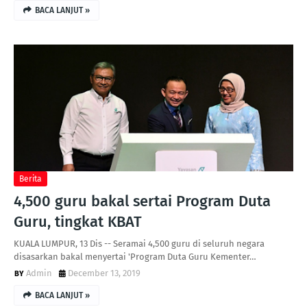
BACA LANJUT »
Berita
4,500 guru bakal sertai Program Duta
Guru, tingkat KBAT
KUALA LUMPUR, 13 Dis -- Seramai 4,500 guru di seluruh negara
disasarkan bakal menyertai 'Program Duta Guru Kementer…
Admin
December 13, 2019
BACA LANJUT »