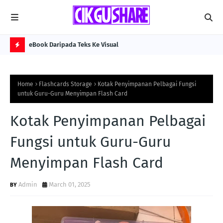
eBook Daripada Teks Ke Visual
Kol
H
O
Home
Flashcards Storage
Kotak Penyimpanan Pelbagai Fungsi
T
untuk Guru-Guru Menyimpan Flash Card
P
Kotak Penyimpanan Pelbagai
O
S
Fungsi untuk Guru-Guru
T
Menyimpan Flash Card
S
Admin
March 01, 2025