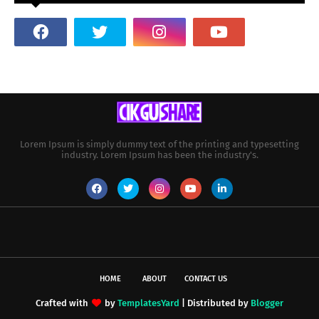
Lorem Ipsum is simply dummy text of the printing and typesetting
industry. Lorem Ipsum has been the industry's.
HOME
ABOUT
CONTACT US
Crafted with
by
TemplatesYard
| Distributed by
Blogger