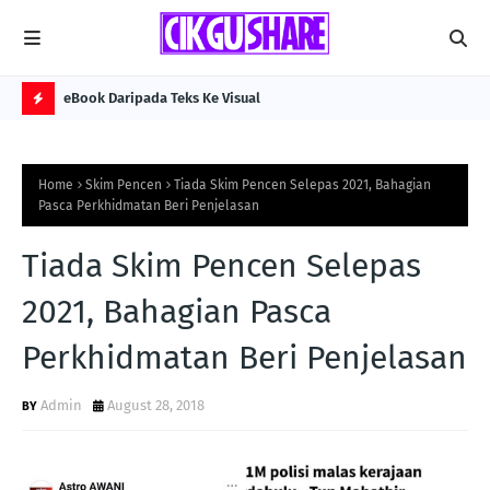
eBook Daripada Teks Ke Visual
Kol
H
O
Home
Skim Pencen
Tiada Skim Pencen Selepas 2021, Bahagian
T
Pasca Perkhidmatan Beri Penjelasan
P
Tiada Skim Pencen Selepas
O
S
2021, Bahagian Pasca
T
Perkhidmatan Beri Penjelasan
S
Admin
August 28, 2018