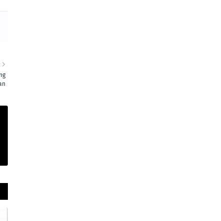
R
ng
an