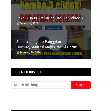
Pakej KOMBO Panduan Hasilkan Video AI
August 24, 2025
Senarai Lengkap Panggilan
Hormat/Salutasi Majlis Rasmi Untuk
Orang Kenamaan
February 10, 2016
SEARCH THIS BLOG