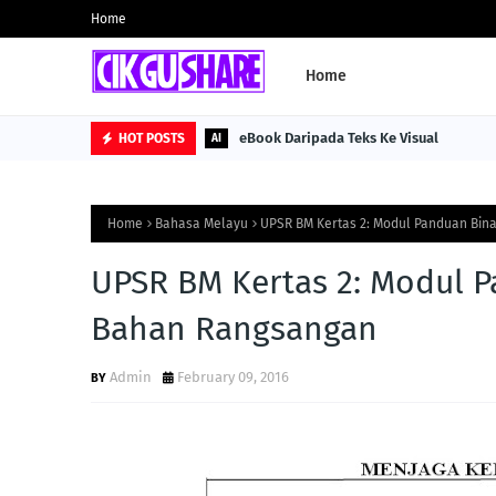
Home
Home
eBook Daripada Teks Ke Visual
HOT POSTS
AI
Home
Bahasa Melayu
UPSR BM Kertas 2: Modul Panduan Bin
UPSR BM Kertas 2: Modul 
Bahan Rangsangan
Admin
February 09, 2016